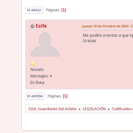
Páginas
1
IR ABAJO
Esife
Jueves 19 de Octubre de 2023. 1
Me podéis orientar a que tip
Gracias
Novato
Mensajes: 4
En línea
Páginas
1
IR ARRIBA
GDA.-Guardianes Del Asfalto
LEGISLACIÓN
Codificados 
►
►