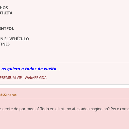
CHOS
ATUITA
 INTPOL
N EL VEHÍCULO
TINES
 os quiero a todos de vuelta...
 PREMIUM VIP
-
WebAPP GDA
23:22 horas.
accidente de por medio? Todo en el mismo atestado imagino no? Pero como 