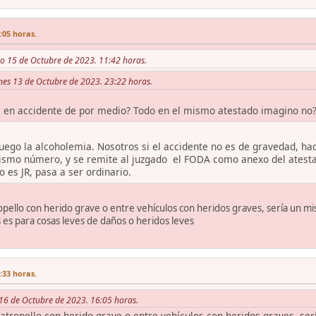
:05 horas.
o 15 de Octubre de 2023. 11:42 horas.
rnes 13 de Octubre de 2023. 23:22 horas.
a en accidente de por medio? Todo en el mismo atestado imagino no?
luego la alcoholemia. Nosotros si el accidente no es de gravedad, h
ismo número, y se remite al juzgado el FODA como anexo del atesta
o es JR, pasa a ser ordinario.
opello con herido grave o entre vehículos con heridos graves, sería un 
 es para cosas leves de daños o heridos leves
:33 horas.
 16 de Octubre de 2023. 16:05 horas.
 atropello con herido grave o entre vehículos con heridos graves, se