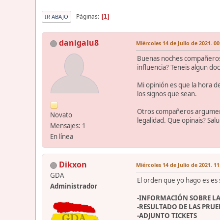
Páginas
1
IR ABAJO
danigalu8
Miércoles 14 de Julio de 2021. 00
Buenas noches compañeros. E
influencia? Teneis algun d
Mi opinión es que la hora d
los signos que sean.
Otros compañeros argumentan
Novato
legalidad. Que opinais? Sal
Mensajes: 1
En línea
Dikxon
Miércoles 14 de Julio de 2021. 11
GDA
El orden que yo hago es es 
Administrador
-INFORMACIÓN SOBRE LA
-RESULTADO DE LAS PRUE
-ADJUNTO TICKETS