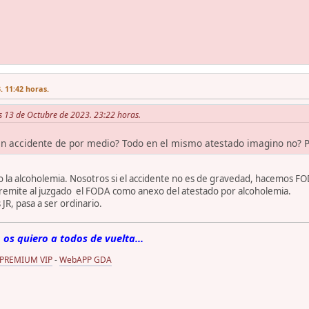
 11:42 horas.
es 13 de Octubre de 2023. 23:22 horas.
en accidente de por medio? Todo en el mismo atestado imagino no? P
o la alcoholemia. Nosotros si el accidente no es de gravedad, hacemos F
remite al juzgado el FODA como anexo del atestado por alcoholemia.
 JR, pasa a ser ordinario.
 os quiero a todos de vuelta...
 PREMIUM VIP
-
WebAPP GDA