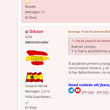
Novato
Mensajes: 21
En línea
Dikxon
Domingo 15 de Octubre de 2023.
GDA
Cita de: javito25 en Viern
Administrador
Buenas compis.
Y si fuera alcoholemia 
El accidente primero y lueg
con el mismo número, y se 
Si hay daños/lesiones, no es
Tened cuidado ahí fuera,
Usuario Héroe
Mensajes: 2,512
APP GDA
-
APP GDA
Hola Guardianes...
En línea