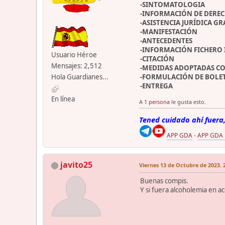
-SINTOMATOLOGIA
-INFORMACIÓN DE DERE
-ASISTENCIA JURÍDICA GR
-MANIFESTACIÓN
-ANTECEDENTES
-INFORMACIÓN FICHERO
Usuario Héroe
-CITACIÓN
Mensajes: 2,512
-MEDIDAS ADOPTADAS CO
Hola Guardianes...
-FORMULACIÓN DE BOLE
-ENTREGA
En línea
A
1 persona
le gusta esto.
Tened cuidado ahí fuera,
APP GDA
-
APP GDA
javito25
Viernes 13 de Octubre de 2023. 
Buenas compis.
Y si fuera alcoholemia en 