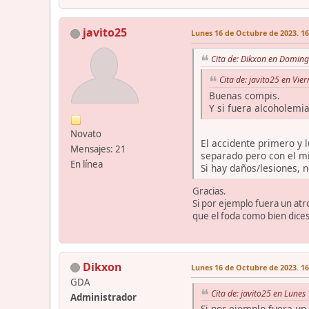
javito25
Lunes 16 de Octubre de 2023. 16
Cita de: Dikxon en Doming
Cita de: javito25 en Vie
Buenas compis.
Y si fuera alcoholemi
Novato
El accidente primero y 
Mensajes: 21
separado pero con el m
En línea
Si hay daños/lesiones, n
Gracias.
Si por ejemplo fuera un atr
que el foda como bien dices
Dikxon
Lunes 16 de Octubre de 2023. 16
GDA
Cita de: javito25 en Lunes
Administrador
Si por ejemplo fuera un