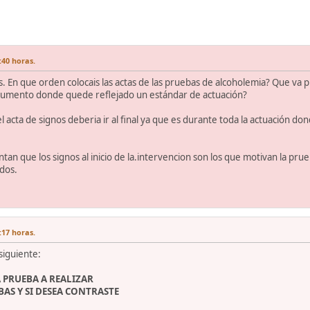
:40 horas.
n que orden colocais las actas de las pruebas de alcoholemia? Que va pr
ocumento donde quede reflejado un estándar de actuación?
el acta de signos deberia ir al final ya que es durante toda la actuación 
 que los signos al inicio de la.intervencion son los que motivan la prueba
udos.
:17 horas.
siguiente:
 PRUEBA A REALIZAR
BAS Y SI DESEA CONTRASTE