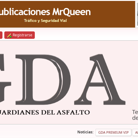
Registrarse
Te
de
Noticias:
GDA PREMIUM VIP
A