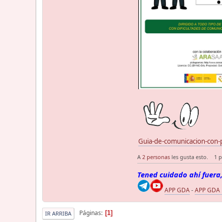
Guia-de-comunicacion-con-
A
2 personas
les gusta esto.
1 p
Tened cuidado ahí fuera,
APP GDA
-
APP GDA
Páginas
1
IR ARRIBA