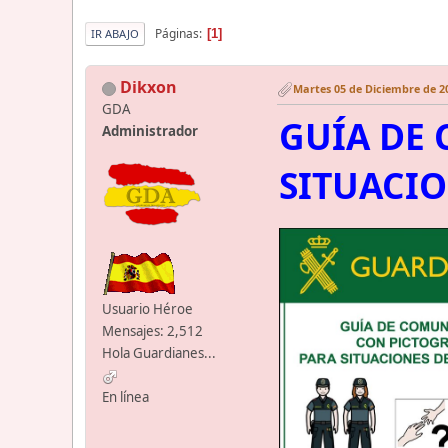
Páginas
1
IR ABAJO
Dikxon
Martes 05 de Diciembre de 20
GDA
GUÍA DE
Administrador
SITUACI
Usuario Héroe
Mensajes: 2,512
Hola Guardianes...
En línea