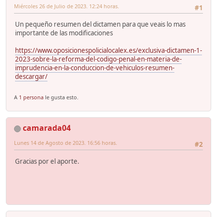
Miércoles 26 de Julio de 2023. 12:24 horas.
#1
Un pequeño resumen del dictamen para que veais lo mas
importante de las modificaciones
https://www.oposicionespolicialocalex.es/exclusiva-dictamen-1-
2023-sobre-la-reforma-del-codigo-penal-en-materia-de-
imprudencia-en-la-conduccion-de-vehiculos-resumen-
descargar/
A
1 persona
le gusta esto.
camarada04
Lunes 14 de Agosto de 2023. 16:56 horas.
#2
Gracias por el aporte.