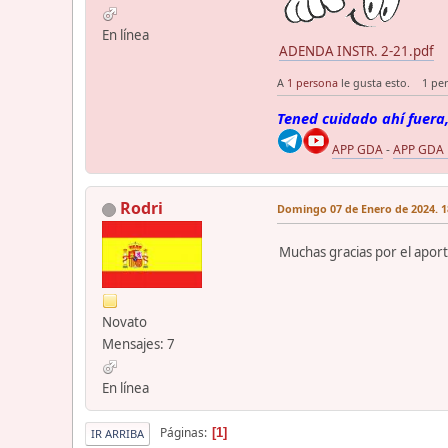
En línea
ADENDA INSTR. 2-21.pdf
A
1 persona
le gusta esto.
1 pe
Tened cuidado ahí fuera,
APP GDA
-
APP GDA
Rodri
Domingo 07 de Enero de 2024. 1
Muchas gracias por el apor
Novato
Mensajes: 7
En línea
Páginas
1
IR ARRIBA