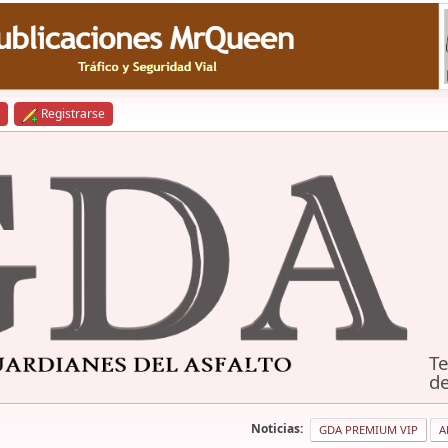
Registrarse
Te
de
Noticias:
GDA PREMIUM VIP
A