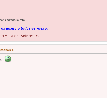
rsona agradeció esto.
 os quiero a todos de vuelta...
 PREMIUM VIP
-
WebAPP GDA
8:42 horas.
te.