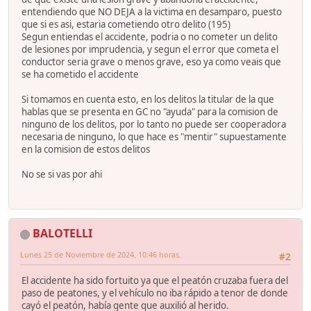
entendiendo que NO DEJA a la victima en desamparo, puesto
que si es asi, estaria cometiendo otro delito (195)
Segun entiendas el accidente, podria o no cometer un delito
de lesiones por imprudencia, y segun el error que cometa el
conductor seria grave o menos grave, eso ya como veais que
se ha cometido el accidente
Si tomamos en cuenta esto, en los delitos la titular de la que
hablas que se presenta en GC no "ayuda" para la comision de
ninguno de los delitos, por lo tanto no puede ser cooperadora
necesaria de ninguno, lo que hace es "mentir" supuestamente
en la comision de estos delitos
No se si vas por ahi
BALOTELLI
Lunes 25 de Noviembre de 2024. 10:46 horas.
#2
El accidente ha sido fortuito ya que el peatón cruzaba fuera del
paso de peatones, y el vehículo no iba rápido a tenor de donde
cayó el peatón, había gente que auxilió al herido.