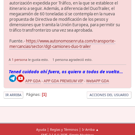
autorización expedida por Tráfico, en la que se establece el
itinerario a seguir. Además, a diferencia del DuoTrailer, el
megacamión de 60 toneladas sí se contempla en la nueva
propuesta de Directiva de modificación de los pesos y
dimensiones que tramita la Unión Europea, para permitir su
tráfico transfronterizo una vez sea aprobada.
Fuente.-
https://www.autonomosenruta.com/transporte-
mercancias/sector/dgt-camiones-duo-trailer
A
1 persona
le gusta esto.
1 persona agradeció esto.
Tened cuidado ahí fuera, os quiero a todos de vuelta...
APP GDA
-
APP GDA PREMIUM VIP
-
WebAPP GDA
Páginas
1
IR ARRIBA
ACCIONES DEL USUARIO
|
|
Ayuda
Reglas y Términos
Ir Arriba ▲