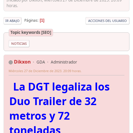
horas.
Páginas
1
IR ABAJO
ACCIONES DEL USUARIO
Topic keywords [SEO]
NOTICIAS
Dikxon
GDA
Administrador
Miércoles 27 de Diciembre de 2023. 20:09 horas.
La DGT legaliza los
Duo Trailer de 32
metros y 72
toneladas