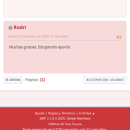
Rodri
Jueves 25 de Enero de 2024. 21:06 horas.
#2
Muchas gracias. Estupendo aporte
Páginas
1
IR ARRIBA
ACCIONES DEL USUARIO
|
|
Ayuda
Reglas y Términos
Ir Arriba ▲
,
SMF 2.1.6 © 2025
Simple Machines
for
SMFAds
Free Forums
Page generada en 0.078 segundos con 27 consultas.