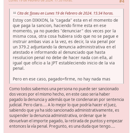
Lunes 19 de Febrero de 2024. 17:35 horas.
#4
Cita de: fjoseu en Lunes 19 de Febrero de 2024. 15:34 horas.
Estoy con DIKXON, la "cagada" esta en el momento de
que paga la sancion, haciendo firme esta en ese
momento, ya no puedes "denunciar" dos veces por la
misma cosa, otra cosa hubiera sido que no se pague e
instruir ambas vias a la vez, es decir, la via penal por
un 379.2 adjuntando la denuncia administrativa en el
atestado e informando al denunciado que hasta
resolucion penal no debe de hacer nada con ella, al
igual que oficio a la JPT estableciendo inicio de la via
penal.
Pero en ese caso, pagado=firme, no hay nada mas
Como todos sabemos una persona no puede ser sancionado
dos veces por el mismo hecho, en este caso seria haber
pagado la denuncia y además que te condenaran por sentencia
judicial. Pero claro.... A lo mejor lo que podría hacer el Juez,
sabiendo que ya ha sido sancionado administrativamente, es
suspender la denuncia administrativa, ordenar que le
devuelvan el importe pagado, la retirada de puntos y empezar
entonces la vía penal. Pregunto, es una duda que tengo....