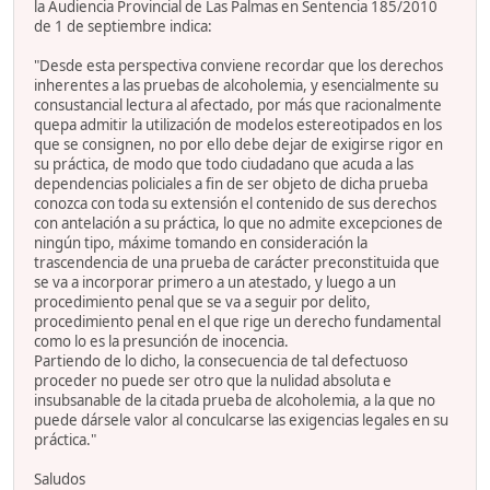
la Audiencia Provincial de Las Palmas en Sentencia 185/2010
de 1 de septiembre indica:
"Desde esta perspectiva conviene recordar que los derechos
inherentes a las pruebas de alcoholemia, y esencialmente su
consustancial lectura al afectado, por más que racionalmente
quepa admitir la utilización de modelos estereotipados en los
que se consignen, no por ello debe dejar de exigirse rigor en
su práctica, de modo que todo ciudadano que acuda a las
dependencias policiales a fin de ser objeto de dicha prueba
conozca con toda su extensión el contenido de sus derechos
con antelación a su práctica, lo que no admite excepciones de
ningún tipo, máxime tomando en consideración la
trascendencia de una prueba de carácter preconstituida que
se va a incorporar primero a un atestado, y luego a un
procedimiento penal que se va a seguir por delito,
procedimiento penal en el que rige un derecho fundamental
como lo es la presunción de inocencia.
Partiendo de lo dicho, la consecuencia de tal defectuoso
proceder no puede ser otro que la nulidad absoluta e
insubsanable de la citada prueba de alcoholemia, a la que no
puede dársele valor al conculcarse las exigencias legales en su
práctica."
Saludos