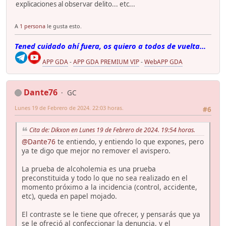
explicaciones al observar delito... etc...
A
1 persona
le gusta esto.
Tened cuidado ahí fuera, os quiero a todos de vuelta...
APP GDA
-
APP GDA PREMIUM VIP
-
WebAPP GDA
Dante76
GC
Lunes 19 de Febrero de 2024. 22:03 horas.
#6
Cita de: Dikxon en Lunes 19 de Febrero de 2024. 19:54 horas.
@Dante76
te entiendo, y entiendo lo que expones, pero
ya te digo que mejor no remover el avispero.
La prueba de alcoholemia es una prueba
preconstituida y todo lo que no sea realizado en el
momento próximo a la incidencia (control, accidente,
etc), queda en papel mojado.
El contraste se le tiene que ofrecer, y pensarás que ya
se le ofreció al confeccionar la denuncia, y el