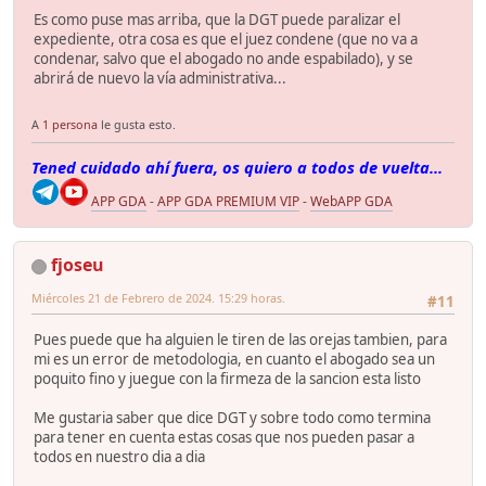
Es como puse mas arriba, que la DGT puede paralizar el
expediente, otra cosa es que el juez condene (que no va a
condenar, salvo que el abogado no ande espabilado), y se
abrirá de nuevo la vía administrativa...
A
1 persona
le gusta esto.
Tened cuidado ahí fuera, os quiero a todos de vuelta...
APP GDA
-
APP GDA PREMIUM VIP
-
WebAPP GDA
fjoseu
Miércoles 21 de Febrero de 2024. 15:29 horas.
#11
Pues puede que ha alguien le tiren de las orejas tambien, para
mi es un error de metodologia, en cuanto el abogado sea un
poquito fino y juegue con la firmeza de la sancion esta listo
Me gustaria saber que dice DGT y sobre todo como termina
para tener en cuenta estas cosas que nos pueden pasar a
todos en nuestro dia a dia