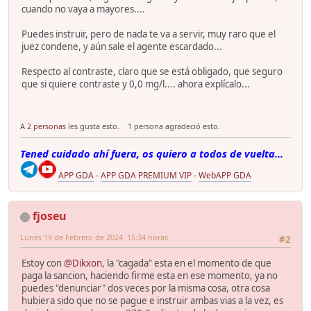
cuando no vaya a mayores....
Puedes instruir, pero de nada te va a servir, muy raro que el
juez condene, y aún sale el agente escardado...
Respecto al contraste, claro que se está obligado, que seguro
que si quiere contraste y 0,0 mg/l.... ahora explícalo...
A
2 personas
les gusta esto.
1 persona agradeció esto.
Tened cuidado ahí fuera, os quiero a todos de vuelta...
APP GDA
-
APP GDA PREMIUM VIP
-
WebAPP GDA
fjoseu
Lunes 19 de Febrero de 2024. 15:34 horas.
#2
Estoy con
@Dikxon
, la "cagada" esta en el momento de que
paga la sancion, haciendo firme esta en ese momento, ya no
puedes "denunciar" dos veces por la misma cosa, otra cosa
hubiera sido que no se pague e instruir ambas vias a la vez, es