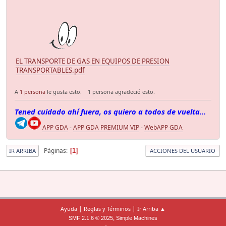
EL TRANSPORTE DE GAS EN EQUIPOS DE PRESION
TRANSPORTABLES.pdf
A
1 persona
le gusta esto.
1 persona agradeció esto.
Tened cuidado ahí fuera, os quiero a todos de vuelta...
APP GDA
-
APP GDA PREMIUM VIP
-
WebAPP GDA
Páginas
1
IR ARRIBA
ACCIONES DEL USUARIO
|
|
Ayuda
Reglas y Términos
Ir Arriba ▲
,
SMF 2.1.6 © 2025
Simple Machines