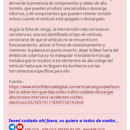
deriva de la presencia de componentes y cables de alta
tensión, que pueden producir una sacudida o descarga
eléctrica, y de componentes que pueden retener tensión
incluso cuando el vehículo está apagado o descargado.
Según la ficha de riesgo, la intervención más correcta en
carretera es, una vez identificado el tipo de vehículo,
cerciorarse de que el vehículo no se encuentra en
funcionamiento, activar el freno de estacionamiento y
mantener la palanca en punto muerto, alejar la llave fuera del
ámbito de cobertura y no manipular ni la batería ni la caja
metálica que la recubre ni los elementos de alto voltaje del
vehículo hasta que no lleguen los bomberos con las
herramientas específicas para ello.
Fuente.-
https://www.elconfidencialdigital.com/articulo/seguridad/bom
beros-advierten-guardias-civiles-trafico-cuidado-descargas-
alta-tension-intervenir-accidentes-coches-
electricos/20230519111834572614.html
Tened cuidado ahí fuera, os quiero a todos de vuelta...
APP GDA
-
APP GDA PREMIUM VIP
-
WebAPP GDA