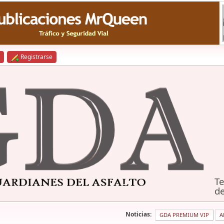
Registrarse
Te
de
Noticias:
GDA PREMIUM VIP
A