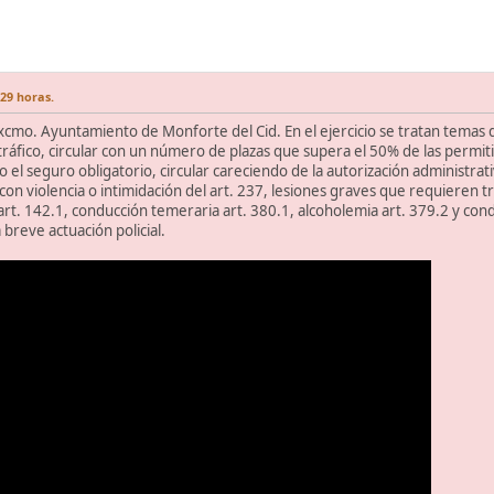
:29 horas.
Excmo. Ayuntamiento de Monforte del Cid. En el ejercicio se tratan tema
tráfico, circular con un número de plazas que supera el 50% de las permiti
o el seguro obligatorio, circular careciendo de la autorización administra
o con violencia o intimidación del art. 237, lesiones graves que requiere
t. 142.1, conducción temeraria art. 380.1, alcoholemia art. 379.2 y conduc
breve actuación policial.