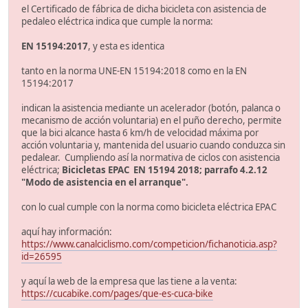
el Certificado de fábrica de dicha bicicleta con asistencia de
pedaleo eléctrica indica que cumple la norma:
EN 15194:2017
, y esta es identica
tanto en la norma UNE-EN 15194:2018 como en la EN
15194:2017
indican la asistencia mediante un acelerador (botón, palanca o
mecanismo de acción voluntaria) en el puño derecho, permite
que la bici alcance hasta 6 km/h de velocidad máxima por
acción voluntaria y, mantenida del usuario cuando conduzca sin
pedalear. Cumpliendo así la normativa de ciclos con asistencia
eléctrica;
Bicicletas EPAC EN 15194 2018; parrafo 4.2.12
"Modo de asistencia en el arranque".
con lo cual cumple con la norma como bicicleta eléctrica EPAC
aquí hay información:
https://www.canalciclismo.com/competicion/fichanoticia.asp?
id=26595
y aquí la web de la empresa que las tiene a la venta:
https://cucabike.com/pages/que-es-cuca-bike