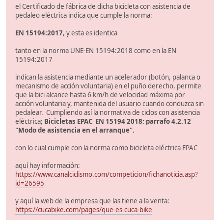
el Certificado de fábrica de dicha bicicleta con asistencia de
pedaleo eléctrica indica que cumple la norma:
EN 15194:2017
, y esta es identica
tanto en la norma UNE-EN 15194:2018 como en la EN
15194:2017
indican la asistencia mediante un acelerador (botón, palanca o
mecanismo de acción voluntaria) en el puño derecho, permite
que la bici alcance hasta 6 km/h de velocidad máxima por
acción voluntaria y, mantenida del usuario cuando conduzca sin
pedalear. Cumpliendo así la normativa de ciclos con asistencia
eléctrica;
Bicicletas EPAC EN 15194 2018; parrafo 4.2.12
"Modo de asistencia en el arranque".
con lo cual cumple con la norma como bicicleta eléctrica EPAC
aquí hay información:
https://www.canalciclismo.com/competicion/fichanoticia.asp?
id=26595
y aquí la web de la empresa que las tiene a la venta:
https://cucabike.com/pages/que-es-cuca-bike