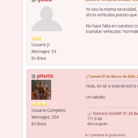
Yo veo la misma necesidad, 
otros vehiculos puesto que s
No hace falta en cuestion co
transitar vehiculos "norma
Usuario Jr
Mensajes: 53
En línea
pitutis
Jueves 07 de Marzo de 2024. 
Hola, no sé si esta directri
Un saludo.
Usuario Completo
Directriz SGGMT 01-20 Regu
Mensajes: 204
771.8 kB
En línea
descargado
A
1 persona
le gusta esto.