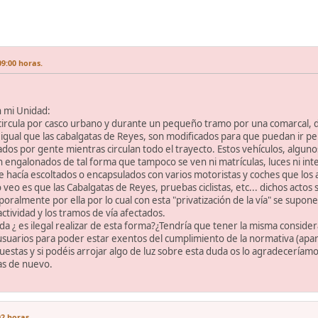
09:00 horas.
 mi Unidad:
rcula por casco urbano y durante un pequeño tramo por una comarcal, d
al igual que las cabalgatas de Reyes, son modificados para que puedan ir 
ados por gente mientras circulan todo el trayecto. Estos vehículos, algun
 engalonados de tal forma que tampoco se ven ni matrículas, luces ni int
 hacía escoltados o encapsulados con varios motoristas y coches que los 
o veo es que las Cabalgatas de Reyes, pruebas ciclistas, etc... dichos actos 
oralmente por ella por lo cual con esta "privatización de la vía" se supon
actividad y los tramos de vía afectados.
ada ¿ es ilegal realizar de esta forma?¿Tendría que tener la misma conside
s usuarios para poder estar exentos del cumplimiento de la normativa (apa
uestas y si podéis arrojar algo de luz sobre esta duda os lo agradeceríam
ias de nuevo.
02 horas.