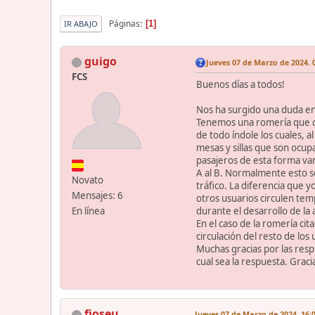
Páginas
1
IR ABAJO
guigo
Jueves 07 de Marzo de 2024. 
FCS
Buenos días a todos!
Nos ha surgido una duda en
Tenemos una romería que ci
de todo índole los cuales, 
mesas y sillas que son ocup
pasajeros de esta forma van
A al B. Normalmente esto se
Novato
tráfico. La diferencia que y
Mensajes: 6
otros usuarios circulen temp
durante el desarrollo de la 
En línea
En el caso de la romería cit
circulación del resto de lo
Muchas gracias por las resp
cual sea la respuesta. Grac
fjoseu
Jueves 07 de Marzo de 2024. 16: