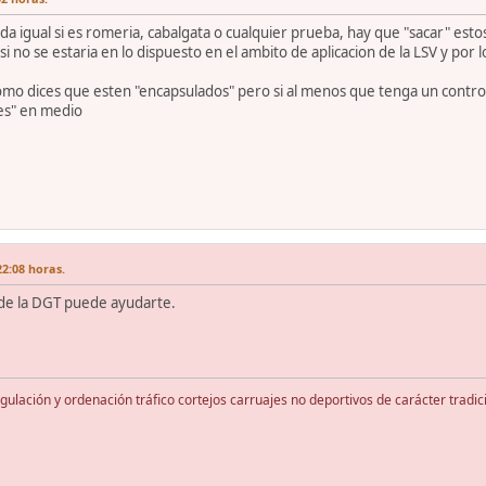
da igual si es romeria, cabalgata o cualquier prueba, hay que "sacar" estos
i no se estaria en lo dispuesto en el ambito de aplicacion de la LSV y por 
mo dices que esten "encapsulados" pero si al menos que tenga un control al
les" en medio
22:08 horas.
z de la DGT puede ayudarte.
lación y ordenación tráfico cortejos carruajes no deportivos de carácter tradic