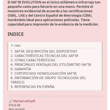
El SAF'IR EVOLUTION es el único etilómetro infrarrojo tan
pequeño como para llevarlo en una mano. Permite el
muestreo evidencial de acuerdo a las certificaciones
OIML, LNE y del Centro Español de Metrología (CEM),
haciéndolo ideal para aplicaciones policiales. Tiene
capacidad para impresión de la evidencia de la medición.
INDICE
Citar
1. SAF'IR: DESCRIPCIÓN DEL DISPOSITIVO
2. CARACTERÍSTICAS TÉCNICAS DEL SAF'IR
3. OTRAS CARACTERÍSTICAS
4. PRINCIPALES VENTAJAS DEL ETILÓMETRO SAF'IR
6. GARANTÍA
7. CERTIFICADO HOMOLOGACIÓN SAF'IR
8. INFORMACIÓN DE GRUPO TECNOLOGÍA DEL
TRÁFICO
9. REFERENCIAS EN ESPAÑA
Manual safir.pdf
978.8 kB
descargado