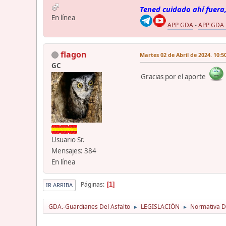
Tened cuidado ahí fuera,
En línea
APP GDA
-
APP GDA
flagon
Martes 02 de Abril de 2024. 10:5
GC
Gracias por el aporte
Usuario Sr.
Mensajes: 384
En línea
Páginas
1
IR ARRIBA
GDA.-Guardianes Del Asfalto
LEGISLACIÓN
Normativa D
►
►