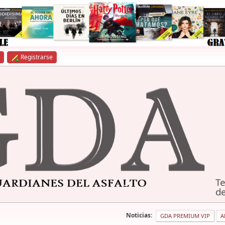
Registrarse
Te
de
Noticias:
GDA PREMIUM VIP
A