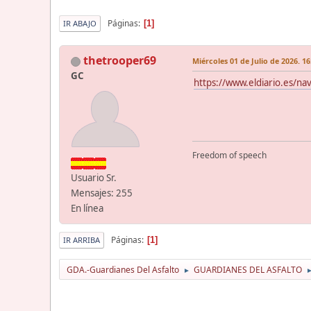
Páginas
1
IR ABAJO
thetrooper69
Miércoles 01 de Julio de 2026. 16
GC
https://www.eldiario.es/n
Freedom of speech
Usuario Sr.
Mensajes: 255
En línea
Páginas
1
IR ARRIBA
GDA.-Guardianes Del Asfalto
GUARDIANES DEL ASFALTO
►