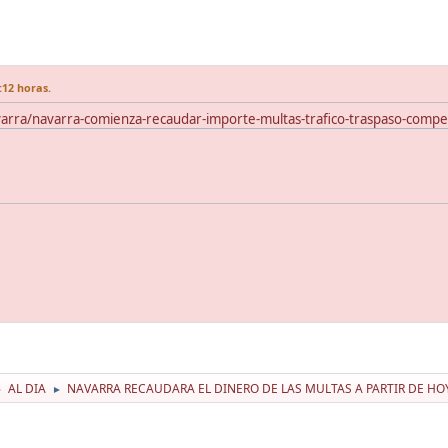
:12 horas.
avarra/navarra-comienza-recaudar-importe-multas-trafico-traspaso-com
AL DIA
NAVARRA RECAUDARA EL DINERO DE LAS MULTAS A PARTIR DE HOY
►
►