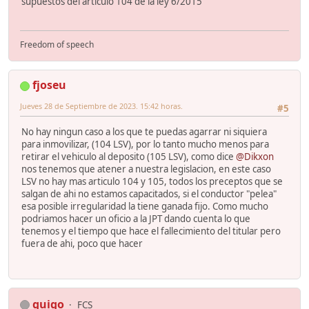
supuestos del articulo 104 de la ley 6/2015
Freedom of speech
fjoseu
Jueves 28 de Septiembre de 2023. 15:42 horas.
#5
No hay ningun caso a los que te puedas agarrar ni siquiera
para inmovilizar, (104 LSV), por lo tanto mucho menos para
retirar el vehiculo al deposito (105 LSV), como dice
@Dikxon
nos tenemos que atener a nuestra legislacion, en este caso
LSV no hay mas articulo 104 y 105, todos los preceptos que se
salgan de ahi no estamos capacitados, si el conductor "pelea"
esa posible irregularidad la tiene ganada fijo. Como mucho
podriamos hacer un oficio a la JPT dando cuenta lo que
tenemos y el tiempo que hace el fallecimiento del titular pero
fuera de ahi, poco que hacer
guigo
FCS