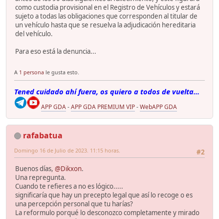
como custodia provisional en el Registro de Vehículos y estará
sujeto a todas las obligaciones que corresponden al titular de
un vehículo hasta que se resuelva la adjudicación hereditaria
del vehículo.
Para eso está la denuncia...
A
1 persona
le gusta esto.
Tened cuidado ahí fuera, os quiero a todos de vuelta...
APP GDA
-
APP GDA PREMIUM VIP
-
WebAPP GDA
rafabatua
Domingo 16 de Julio de 2023. 11:15 horas.
#2
Buenos días,
@Dikxon
.
Una repregunta.
Cuando te refieres a no es lógico.....
significaría que hay un precepto legal que así lo recoge o es
una percepción personal que tu harías?
La reformulo porqué lo desconozco completamente y mirado