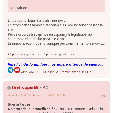
Un saludo.
Una cosa es depositar y otra inmovilizar.
En otros países también cancelan el PC por no tener pasada la
ITV...
Pero nosotros trabajamos en España y la legislación no
contempla el depósito para ese caso.
La inmovilización, bueno, aunque personalmente no inmovilizo
A
1 persona
le gusta esto.
1 persona agradeció esto.
Tened cuidado ahí fuera, os quiero a todos de vuelta...
APP GDA
-
APP GDA PREMIUM VIP
-
WebAPP GDA
thetrooper69
GC
Miércoles 27 de Septiembre de 2023. 16:29 horas.
#4
Buenas tardes
No procede la inmovilización
al no estar comtemplada en los