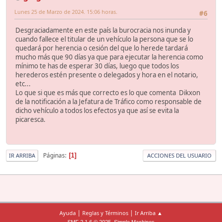
Lunes 25 de Marzo de 2024. 15:06 horas.
#6
Desgraciadamente en este país la burocracia nos inunda y
cuando fallece el titular de un vehículo la persona que se lo
quedará por herencia o cesión del que lo herede tardará
mucho más que 90 días ya que para ejecutar la herencia como
mínimo te has de esperar 30 días, luego que todos los
herederos estén presente o delegados y hora en el notario,
etc...
Lo que si que es más que correcto es lo que comenta Dikxon
de la notificación a la Jefatura de Tráfico como responsable de
dicho vehículo a todos los efectos ya que así se evita la
picaresca.
Páginas
1
IR ARRIBA
ACCIONES DEL USUARIO
|
|
Ayuda
Reglas y Términos
Ir Arriba ▲