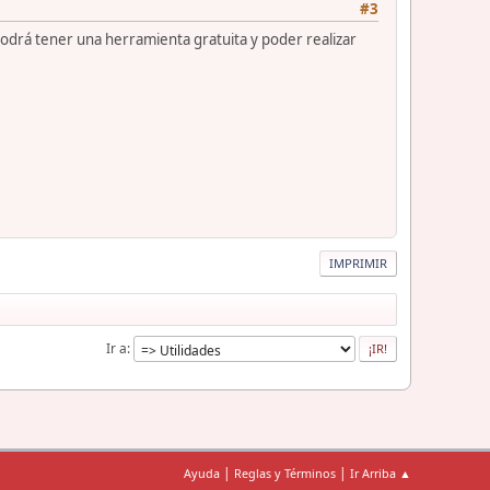
#3
a podrá tener una herramienta gratuita y poder realizar
IMPRIMIR
Ir a
|
|
Ayuda
Reglas y Términos
Ir Arriba ▲