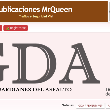
Registrarse
Te
de
Noticias:
GDA PREMIUM VIP
A