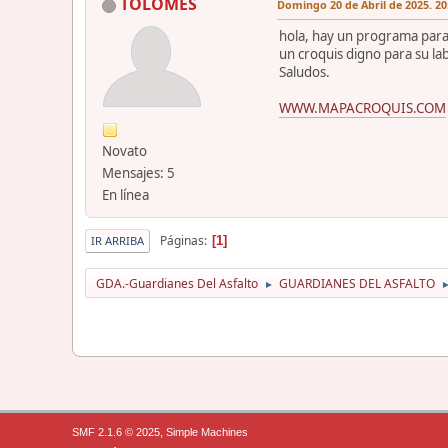
TOLOMES
Domingo 20 de Abril de 2025. 20
hola, hay un programa para r
un croquis digno para su lab
Saludos.
WWW.MAPACROQUIS.COM
Novato
Mensajes: 5
En línea
Páginas
1
IR ARRIBA
GDA.-Guardianes Del Asfalto
GUARDIANES DEL ASFALTO
►
,
SMF 2.1.6 © 2025
Simple Machines