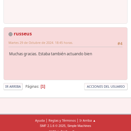
russeus
Martes 29 de Octubre de 2024. 18:45 horas.
#4
Muchas gracias. Estaba también actuando bien
Páginas
1
IR ARRIBA
ACCIONES DEL USUARIO
|
|
Ayuda
Reglas y Términos
Ir Arriba ▲
,
SMF 2.1.6 © 2025
Simple Machines