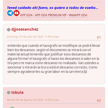
Tened cuidado ahí fuera, os quiero a todos de vuelta...
APP GDA
-
APP GDA PREMIUM VIP
-
WebAPP GDA
djjosesanchez
Domingo 07 de Julio de 2024. 11:46 horas.
#1
entiendo que cuando el tacografo se modifique se podrá llevar
bien los descansos. según el documento se mirará con el
material actual teniendo que justificar esos descansos de
alguna forma? el tacografo si haces los descansos si salen en la
tira pero te marca como descanso no realizado. Van ustedes a
sancionar o mirarán la tira si está el descanso correcto. Como
siempre agradecerles su gran labor en la carretera 🙌
lobula
Martes 06 de Agosto de 2024. 16:05 horas.
#2