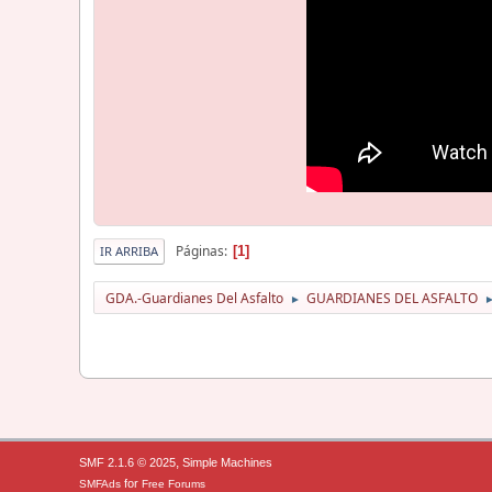
Páginas
1
IR ARRIBA
GDA.-Guardianes Del Asfalto
GUARDIANES DEL ASFALTO
►
,
SMF 2.1.6 © 2025
Simple Machines
for
SMFAds
Free Forums