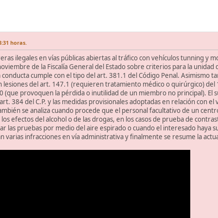
3:31 horas.
eras ilegales en vías públicas abiertas al tráfico con vehículos tunning y m
viembre de la Fiscalía General del Estado sobre criterios para la unidad d
a conducta cumple con el tipo del art. 381.1 del Código Penal. Asimismo ta
lesiones del art. 147.1 (requieren tratamiento médico o quirúrgico) del 
0 (que provoquen la pérdida o inutilidad de un miembro no principal). El 
rt. 384 del C.P. y las medidas provisionales adoptadas en relación con el 
mbién se analiza cuando procede que el personal facultativo de un centr
 los efectos del alcohol o de las drogas, en los casos de prueba de cont
ar las pruebas por medio del aire espirado o cuando el interesado haya suf
 varias infracciones en vía administrativa y finalmente se resume la actuaci