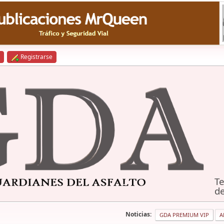
Registrarse
Te
de
Noticias:
GDA PREMIUM VIP
A