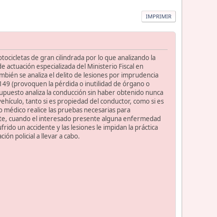
IMPRIMIR
otocicletas de gran cilindrada por lo que analizando la
e actuación especializada del Ministerio Fiscal en
mbién se analiza el delito de lesiones por imprudencia
149 (provoquen la pérdida o inutilidad de órgano o
supuesto analiza la conducción sin haber obtenido nunca
vehículo, tanto si es propiedad del conductor, como si es
o médico realice las pruebas necesarias para
raste, cuando el interesado presente alguna enfermedad
rido un accidente y las lesiones le impidan la práctica
ón policial a llevar a cabo.