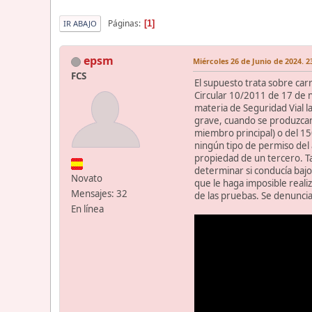
Páginas
1
IR ABAJO
epsm
Miércoles 26 de Junio de 2024. 2
FCS
El supuesto trata sobre carr
Circular 10/2011 de 17 de no
materia de Seguridad Vial l
grave, cuando se produzcan 
miembro principal) o del 15
ningún tipo de permiso del a
propiedad de un tercero. Ta
determinar si conducía bajo
Novato
que le haga imposible realiz
Mensajes: 32
de las pruebas. Se denuncian
En línea