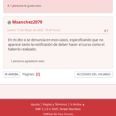
A
1 persona
le gusta esto.
Msanchez2079
Jueves 15 de Mayo de 2025. 19:24 horas.
#1
En mi dto si se denuncia en esos casos, especificando que no
aparece tanto la notificación de deber hacer el curso como el
haberlo realizado.
1 persona agradeció esto.
Páginas
1
IR ARRIBA
ACCIONES DEL USUARIO
|
|
Ayuda
Reglas y Términos
Ir Arriba ▲
,
SMF 2.1.6 © 2025
Simple Machines
for
SMFAds
Free Forums