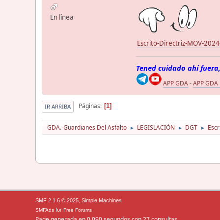
En línea
Escrito-Directriz-MOV-2024
Tened cuidado ahí fuera,
APP GDA
-
APP GDA
Páginas
1
IR ARRIBA
GDA.-Guardianes Del Asfalto
LEGISLACIÓN
DGT
Escr
►
►
►
,
SMF 2.1.6 © 2025
Simple Machines
for
SMFAds
Free Forums
Page generada en 0.090 segundos con 27 consultas.