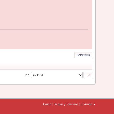
IMPRIMIR
Ir a
|
|
Ayuda
Reglas y Términos
Ir Arriba ▲