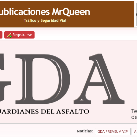
Registrarse
Te
de
Noticias:
GDA PREMIUM VIP
A