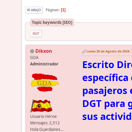
Páginas
1
IR ABAJO
Topic keywords [SEO]
DGT
Dikxon
Lunes 26 de Agosto de 2024. 
GDA
Escrito Di
Administrador
específic
pasajeros 
DGT para g
sus activi
Usuario Héroe
Mensajes: 2,512
Hola Guardianes...