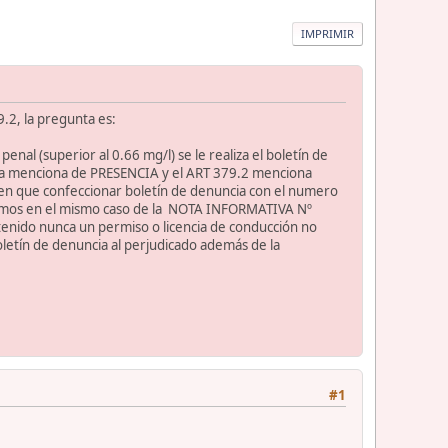
IMPRIMIR
9.2, la pregunta es:
enal (superior al 0.66 mg/l) se le realiza el boletín de
iona menciona de PRESENCIA y el ART 379.2 menciona
n que confeccionar boletín de denuncia con el numero
mos en el mismo caso de la NOTA INFORMATIVA Nº
tenido nunca un permiso o licencia de conducción no
letín de denuncia al perjudicado además de la
#1