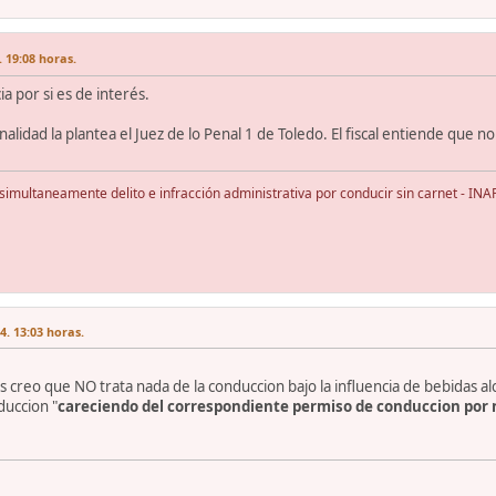
 19:08 horas.
a por si es de interés.
nalidad la plantea el Juez de lo Penal 1 de Toledo. El fiscal entiende que n
multaneamente delito e infracción administrativa por conducir sin carnet - I
. 13:03 horas.
is creo que NO trata nada de la conduccion bajo la influencia de bebidas a
duccion "
careciendo del correspondiente permiso de conduccion por 