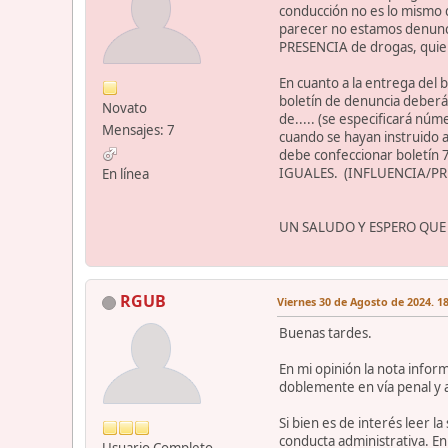
conducción no es lo mismo q
parecer no estamos denunci
PRESENCIA de drogas, quier
En cuanto a la entrega del
boletín de denuncia deberá 
Novato
de..... (se especificará núm
Mensajes: 7
cuando se hayan instruido a
debe confeccionar boletín
IGUALES. (INFLUENCIA/PR
En línea
UN SALUDO Y ESPERO QUE
RGUB
Viernes 30 de Agosto de 2024. 18
Buenas tardes.
En mi opinión la nota inform
doblemente en vía penal y a
Si bien es de interés leer l
conducta administrativa. En