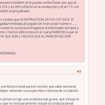
tonces el boletín se le puede confeccionar por que al
 379.2 es INFLUENCIA en la conducción y el art 77.c es
letín al perjudicado.
ero recalco que la INSTRUCCION 2015/S-137 DICE: El
gadas/remitidas al Juzgado de Instrucción número .....
ello nosotros nunca la entregamos al interesado siempre y
te 2 hechos diferentes en el cual al PARECER si que se
018, YA QUE SON 2 HECHOS QUE AL PARECER NO SON
 ANTEMANO.
#3
 una lectura inicial parece concluir que cabe sancionar
 haber obtenido nunca permiso o licencia de circulación.
ción penal corrige una conducta mas grave, que incluye la
e y que no necesariamente incluye la conducta penal.