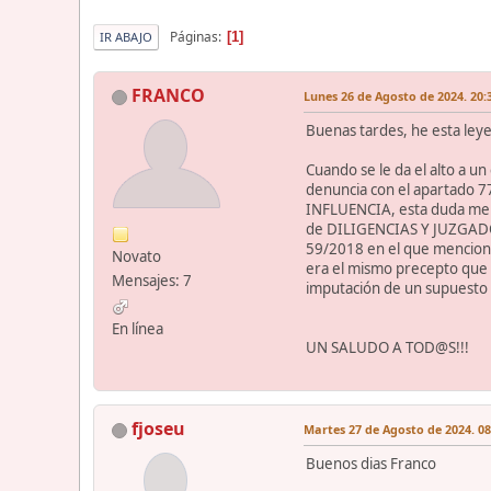
Páginas
1
IR ABAJO
FRANCO
Lunes 26 de Agosto de 2024. 20:
Buenas tardes, he esta leyen
Cuando se le da el alto a un
denuncia con el apartado 7
INFLUENCIA, esta duda me 
de DILIGENCIAS Y JUZGADO
59/2018 en el que menciona
Novato
era el mismo precepto que 
Mensajes: 7
imputación de un supuesto 
En línea
UN SALUDO A TOD@S!!!
fjoseu
Martes 27 de Agosto de 2024. 08
Buenos dias Franco