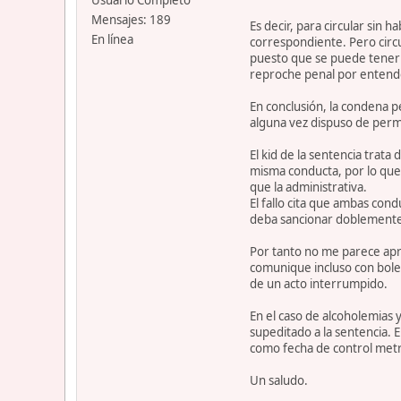
Usuario Completo
Mensajes: 189
Es decir, para circular sin
En línea
correspondiente. Pero circu
puesto que se puede tener u
reproche penal por entende
En conclusión, la condena pe
alguna vez dispuso de permiso
El kid de la sentencia trata
misma conducta, por lo que 
que la administrativa.
El fallo cita que ambas co
deba sancionar doblement
Por tanto no me parece apro
comunique incluso con bolet
de un acto interrumpido.
En el caso de alcoholemias 
supeditado a la sentencia. E
como fecha de control metro
Un saludo.