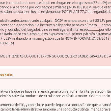
ue ir conduciendo con presencia en drogas en el organismo (77.c LSV) en
ando a la persona por dos hechos similares ( NON BIS IDEM) ya que el art
o saber si esta bien hecho en denunciar POR EL ART 77.C entregándole bo
 boletín confeccionado ante cualquier DCSV se ampara con el art 85 LSV p
contener la anotación "Se instruyen diligencias penales número.... entre
ero y localidad del Juzgado), y no se entregará al interesado..........por 
testado, pero en el caso que yo expuesto en el primer párrafo estamos an
 77.c LSV realizando la misma gestión que la NOTA INFORMATIVA 59/2
ESENCIA)
 ME ENTIENDAS LO QUE TE EXPONGO QUE QUIERO SABER, GRACIAS DE
:00 horas.
ativa a la que se hace referencia genera un error en la interpretación. En
dministrativa la conducta de circular con vehículo a motor ciclomotor sin
a sentencia del TC, y con ello se puede llegar a la conclusión de que la san
 cambio la vía administrativa sanciona una conducta distinta, menos grav