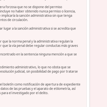
anera forzosa que no se dispone del permiso
incluye no haber obtenido nunca permiso o licencia,
implicaría la sanción administrativa sin que tenga
tos de circulación.
r lugar a la sanción administrativa si se acredita que
ar que la norma penal y la administrativa regulan la
er que la vía penal debe regular conductas más graves
 encontrado en la sentencia ninguna mención a que se
cedimiento administrativo, lo que no obsta que se
olución judicial, sin posibilidad de pago por tratarse
 del boletín como notificación de apertura de expediente
datos de las pruebas y el aparato de etilometría, así
ara el investigado por el delito.