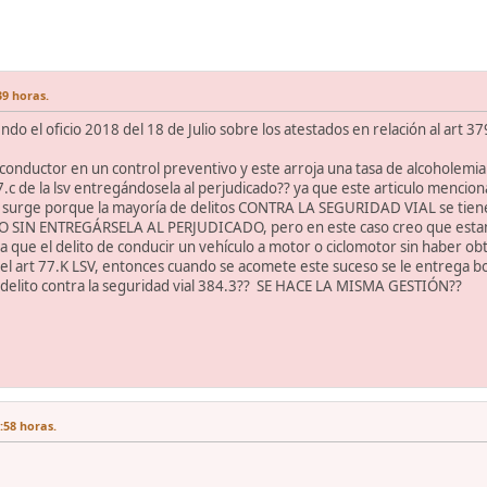
39 horas.
do el oficio 2018 del 18 de Julio sobre los atestados en relación al art 37
 conductor en un control preventivo y este arroja una tasa de alcoholemia p
7.c de la lsv entregándosela al perjudicado?? ya que este articulo menc
surge porque la mayoría de delitos CONTRA LA SEGURIDAD VIAL se tiene
 SIN ENTREGÁRSELA AL PERJUDICADO, pero en este caso creo que esta
 que el delito de conducir un vehículo a motor o ciclomotor sin haber ob
el art 77.K LSV, entonces cuando se acomete este suceso se le entrega bo
delito contra la seguridad vial 384.3?? SE HACE LA MISMA GESTIÓN??
:58 horas.