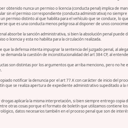
 haber obtenido nunca un permiso o licencia (conducta penal) implica de m
lar sin el permiso correspondiente (conducta administrativa) no siempre 
n permiso distinto al que habilita para el vehículo que se conduce, lo que 
rse que es una conducta menos peligrosa al disponer de unos conocimien
nal absorbe la sanción administrativa, si bien la absolución penal puede da
 o licencia y esta no habilita para la circulación realizada.
 de que la defensa intenta impugnar la sentencia del juzgado penal, al aleg
se demanda la cuestión de inconstitucionalidad del art 384 CP, al entend
nductas son distintas por los argumentos que arriba menciono, pero no he
e.
piado notificar la denuncia por el art 77.K con carácter de inicio del pro
ín que se realiza apertura de expediente administrativo supeditado a la res
y drogas aplicaría la misma interpretación, si bien siempre entrego copia
ntre otras cosas porque el formato de boletín que utilizamos contiene los 
lógico, datos necesarios también en el proceso penal que son de interés p