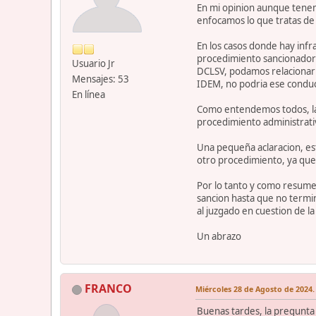
En mi opinion aunque tenemo
enfocamos lo que tratas de
En los casos donde hay infra
procedimiento sancionador de
Usuario Jr
DCLSV, podamos relacionarlo
Mensajes: 53
IDEM, no podria ese conduct
En línea
Como entendemos todos, la i
procedimiento administrativ
Una pequeña aclaracion, esto
otro procedimiento, ya que 
Por lo tanto y como resumen
sancion hasta que no termine
al juzgado en cuestion de l
Un abrazo
FRANCO
Miércoles 28 de Agosto de 2024.
Buenas tardes, la pregunta n