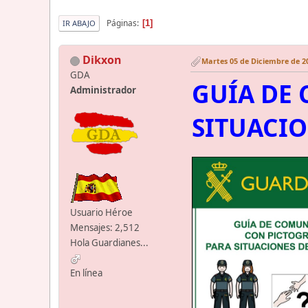
Páginas
1
IR ABAJO
Dikxon
Martes 05 de Diciembre de 20
GDA
GUÍA DE
Administrador
SITUACI
Usuario Héroe
Mensajes: 2,512
Hola Guardianes...
En línea