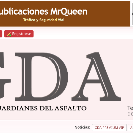
Registrarse
Te
de
Noticias:
GDA PREMIUM VIP
A