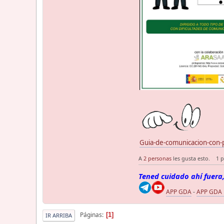
Guia-de-comunicacion-con-
A
2 personas
les gusta esto.
1 p
Tened cuidado ahí fuera,
APP GDA
-
APP GDA
Páginas
1
IR ARRIBA