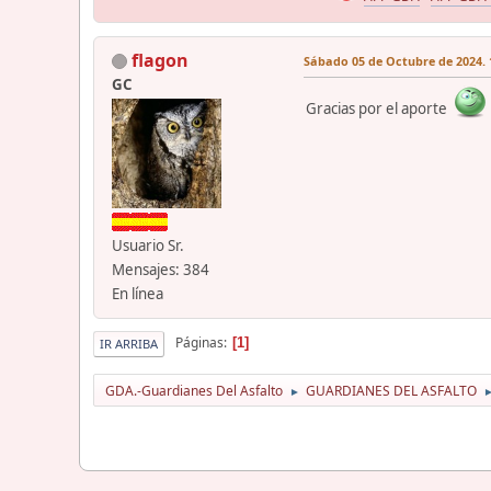
flagon
Sábado 05 de Octubre de 2024. 
GC
Gracias por el aporte
Usuario Sr.
Mensajes: 384
En línea
Páginas
1
IR ARRIBA
GDA.-Guardianes Del Asfalto
GUARDIANES DEL ASFALTO
►