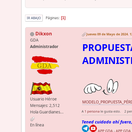
Páginas
1
IR ABAJO
Dikxon
Jueves 09 de Mayo de 2024. 1
GDA
PROPUESTA
Administrador
ADMINIST
Usuario Héroe
MODELO_PROPUESTA_PÉRDID
Mensajes: 2,512
A
1 persona
le gusta esto.
2 pe
Hola Guardianes...
Tened cuidado ahí fuera,
En línea
APP GDA
-
APP GDA