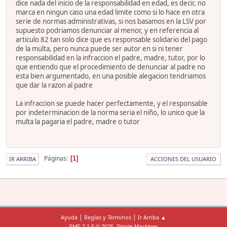
dice nada del inicio de la responsabilidad en edad, es decir, no
marca en ningun caso una edad limite como si lo hace en otra
serie de normas administrativas, si nos basamos en la LSV por
supuesto podriamos denunciar al menor, y en referencia al
articulo 82 tan solo dice que es responsable solidario del pago
de la multa, pero nunca puede ser autor en si ni tener
responsabilidad en la infraccion el padre, madre, tutor, por lo
que entiendo que el procedimiento de denunciar al padre no
esta bien argumentado, en una posible alegacion tendriamos
que dar la razon al padre
La infraccion se puede hacer perfectamente, y el responsable
por indeterminacion de la norma seria el niño, lo unico que la
multa la pagaria el padre, madre o tutor
Páginas
1
IR ARRIBA
ACCIONES DEL USUARIO
|
|
Ayuda
Reglas y Términos
Ir Arriba ▲
,
SMF 2.1.6 © 2025
Simple Machines