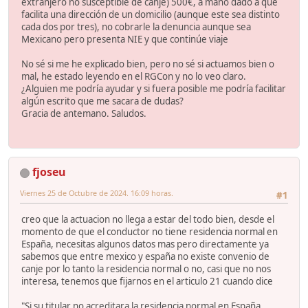
extranjero no susceptible de canje) 500€, a mano dado a que
facilita una dirección de un domicilio (aunque este sea distinto
cada dos por tres), no cobrarle la denuncia aunque sea
Mexicano pero presenta NIE y que continúe viaje
No sé si me he explicado bien, pero no sé si actuamos bien o
mal, he estado leyendo en el RGCon y no lo veo claro.
¿Alguien me podría ayudar y si fuera posible me podría facilitar
algún escrito que me sacara de dudas?
Gracia de antemano. Saludos.
fjoseu
Viernes 25 de Octubre de 2024. 16:09 horas.
#1
creo que la actuacion no llega a estar del todo bien, desde el
momento de que el conductor no tiene residencia normal en
España, necesitas algunos datos mas pero directamente ya
sabemos que entre mexico y españa no existe convenio de
canje por lo tanto la residencia normal o no, casi que no nos
interesa, tenemos que fijarnos en el articulo 21 cuando dice
"Si su titular no acreditara la residencia normal en España,