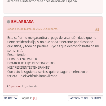
acredita el infractor tener residencia en España?
BALARRASA
Sábado 15 de Marzo de 2025. 22:38 horas.
#8
Este señor no me garantiza el pago de la sanción dado que no
tiene residencia fija, si no que anda itinerante por dios sabe
que sitios, y todo de palabra... (yo es que desconfío hasta de mi
sombra...).
Resumiendo...
PERMISO NO VALIDO
DOMICILIO FIJO DESCONOCIDO
NIE "RESIDENTE ITINERANTE"
Con esto lo siguiente seria si quiere pagar en efectivo o
tarjeta... o el vehículo inmovilizado...
A
1 persona
le gusta esto.
Páginas
1
IR ARRIBA
ACCIONES DEL USUARIO