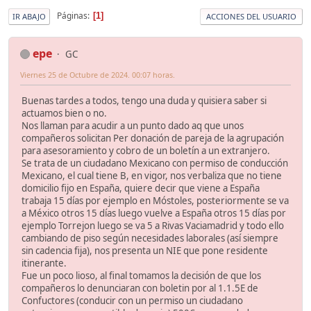
Páginas
1
IR ABAJO
ACCIONES DEL USUARIO
epe
GC
Viernes 25 de Octubre de 2024. 00:07 horas.
Buenas tardes a todos, tengo una duda y quisiera saber si
actuamos bien o no.
Nos llaman para acudir a un punto dado aq que unos
compañeros solicitan Per donación de pareja de la agrupación
para asesoramiento y cobro de un boletín a un extranjero.
Se trata de un ciudadano Mexicano con permiso de conducción
Mexicano, el cual tiene B, en vigor, nos verbaliza que no tiene
domicilio fijo en España, quiere decir que viene a España
trabaja 15 días por ejemplo en Móstoles, posteriormente se va
a México otros 15 días luego vuelve a España otros 15 días por
ejemplo Torrejon luego se va 5 a Rivas Vaciamadrid y todo ello
cambiando de piso según necesidades laborales (así siempre
sin cadencia fija), nos presenta un NIE que pone residente
itinerante.
Fue un poco lioso, al final tomamos la decisión de que los
compañeros lo denunciaran con boletin por al 1.1.5E de
Confuctores (conducir con un permiso un ciudadano