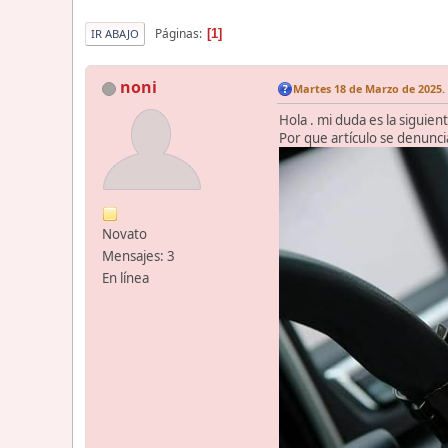
Páginas
1
IR ABAJO
noni
Martes 18 de Marzo de 2025. 
Hola . mi duda es la siguien
Por que artículo se denuncia
Novato
Mensajes: 3
En línea