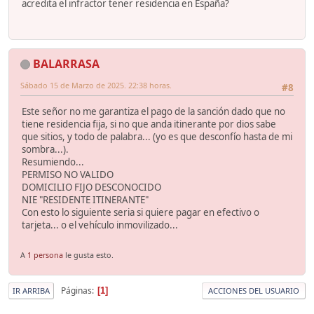
acredita el infractor tener residencia en España?
BALARRASA
Sábado 15 de Marzo de 2025. 22:38 horas.
#8
Este señor no me garantiza el pago de la sanción dado que no
tiene residencia fija, si no que anda itinerante por dios sabe
que sitios, y todo de palabra... (yo es que desconfío hasta de mi
sombra...).
Resumiendo...
PERMISO NO VALIDO
DOMICILIO FIJO DESCONOCIDO
NIE "RESIDENTE ITINERANTE"
Con esto lo siguiente seria si quiere pagar en efectivo o
tarjeta... o el vehículo inmovilizado...
A
1 persona
le gusta esto.
Páginas
1
IR ARRIBA
ACCIONES DEL USUARIO