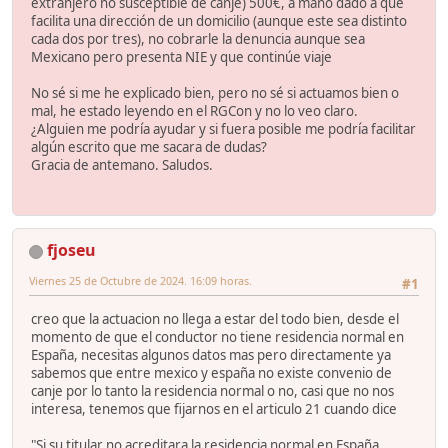
extranjero no susceptible de canje) 500€, a mano dado a que
facilita una dirección de un domicilio (aunque este sea distinto
cada dos por tres), no cobrarle la denuncia aunque sea
Mexicano pero presenta NIE y que continúe viaje
No sé si me he explicado bien, pero no sé si actuamos bien o
mal, he estado leyendo en el RGCon y no lo veo claro.
¿Alguien me podría ayudar y si fuera posible me podría facilitar
algún escrito que me sacara de dudas?
Gracia de antemano. Saludos.
fjoseu
Viernes 25 de Octubre de 2024. 16:09 horas.
#1
creo que la actuacion no llega a estar del todo bien, desde el
momento de que el conductor no tiene residencia normal en
España, necesitas algunos datos mas pero directamente ya
sabemos que entre mexico y españa no existe convenio de
canje por lo tanto la residencia normal o no, casi que no nos
interesa, tenemos que fijarnos en el articulo 21 cuando dice
"Si su titular no acreditara la residencia normal en España,