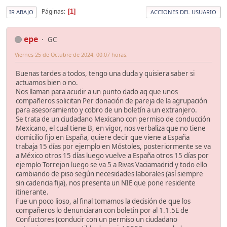
Páginas
1
IR ABAJO
ACCIONES DEL USUARIO
epe
GC
Viernes 25 de Octubre de 2024. 00:07 horas.
Buenas tardes a todos, tengo una duda y quisiera saber si
actuamos bien o no.
Nos llaman para acudir a un punto dado aq que unos
compañeros solicitan Per donación de pareja de la agrupación
para asesoramiento y cobro de un boletín a un extranjero.
Se trata de un ciudadano Mexicano con permiso de conducción
Mexicano, el cual tiene B, en vigor, nos verbaliza que no tiene
domicilio fijo en España, quiere decir que viene a España
trabaja 15 días por ejemplo en Móstoles, posteriormente se va
a México otros 15 días luego vuelve a España otros 15 días por
ejemplo Torrejon luego se va 5 a Rivas Vaciamadrid y todo ello
cambiando de piso según necesidades laborales (así siempre
sin cadencia fija), nos presenta un NIE que pone residente
itinerante.
Fue un poco lioso, al final tomamos la decisión de que los
compañeros lo denunciaran con boletin por al 1.1.5E de
Confuctores (conducir con un permiso un ciudadano