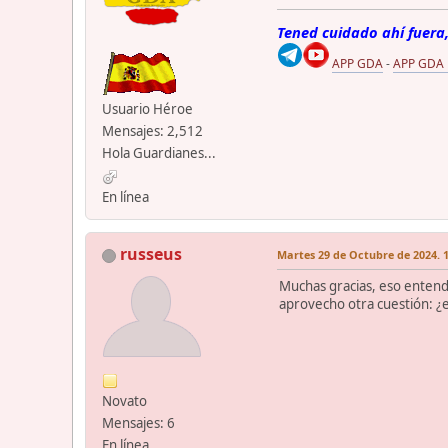
Tened cuidado ahí fuera,
APP GDA
-
APP GDA
Usuario Héroe
Mensajes: 2,512
Hola Guardianes...
En línea
russeus
Martes 29 de Octubre de 2024. 1
Muchas gracias, eso entendí
aprovecho otra cuestión: ¿e
Novato
Mensajes: 6
En línea