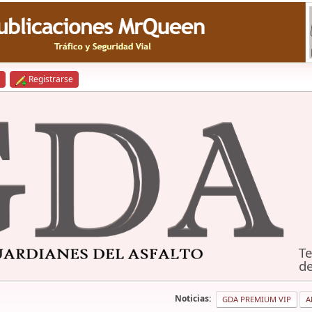
Registrarse
Te
de
Noticias:
GDA PREMIUM VIP
A