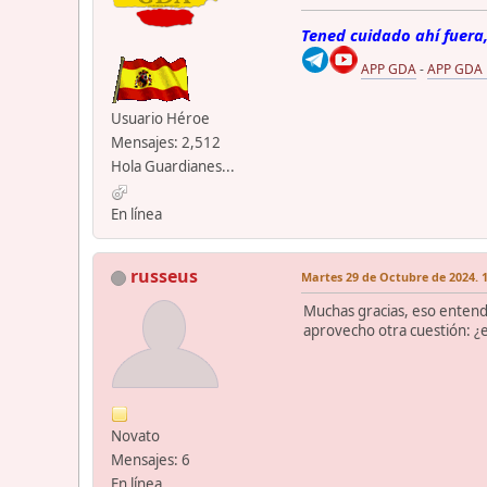
Tened cuidado ahí fuera,
APP GDA
-
APP GDA
Usuario Héroe
Mensajes: 2,512
Hola Guardianes...
En línea
russeus
Martes 29 de Octubre de 2024. 1
Muchas gracias, eso entendí
aprovecho otra cuestión: ¿e
Novato
Mensajes: 6
En línea