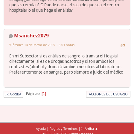
que las remitan? O Puede darse el caso de que sea el centro
hospitalario el que haga el análisis?
Msanchez2079
Miércoles 14 de Mayo de 2025. 15:03 horas.
#7
En mi Subsector si es análisis de sangre lo tramita el Hospial
directamente, si es de drogas nosotros y si son ambos los
contrastes (alcohol y drogas) también nosotros al laboratorio.
Preferentemente en sangre, pero siempre a juicio del médico
Páginas
1
IR ARRIBA
ACCIONES DEL USUARIO
|
|
Ayuda
Reglas y Términos
Ir Arriba ▲