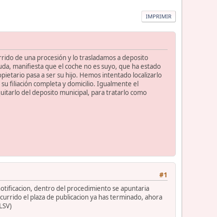
IMPRIMIR
rido de una procesión y lo trasladamos a deposito
viuda, manifiesta que el coche no es suyo, que ha estado
pietario pasa a ser su hijo. Hemos intentado localizarlo
u filiación completa y domicilio. Igualmente el
itarlo del deposito municipal, para tratarlo como
#1
notificacion, dentro del procedimiento se apuntaria
urrido el plaza de publicacion ya has terminado, ahora
 LSV)