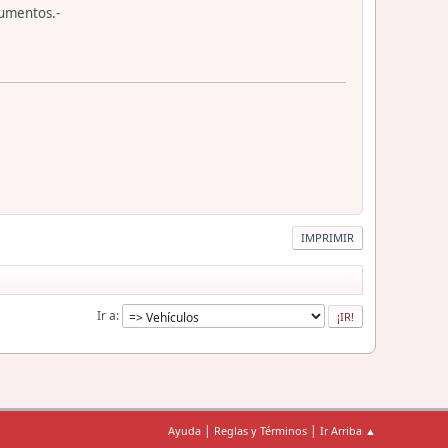
cumentos.-
IMPRIMIR
Ir a
|
|
Ayuda
Reglas y Términos
Ir Arriba ▲