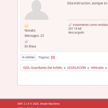
Esta instruccion, aunque e
tratamiento como residuo,
297.18 kB
Novato
descargado
Mensajes: 25
En línea
Páginas
1
IR ARRIBA
GDA.-Guardianes Del Asfalto
LEGISLACIÓN
Vehículos
►
►
►
,
SMF 2.1.6 © 2025
Simple Machines