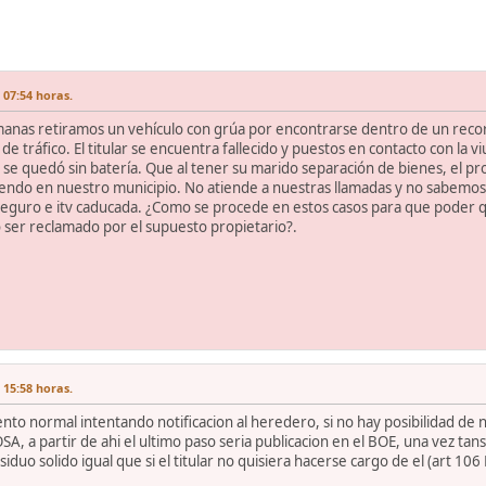
 07:54 horas.
anas retiramos un vehículo con grúa por encontrarse dentro de un recor
de tráfico. El titular se encuentra fallecido y puestos en contacto con la 
 se quedó sin batería. Que al tener su marido separación de bienes, el pro
endo en nuestro municipio. No atiende a nuestras llamadas y no sabemos s
eguro e itv caducada. ¿Como se procede en estos casos para que poder qu
o ser reclamado por el supuesto propietario?.
 15:58 horas.
ento normal intentando notificacion al heredero, si no hay posibilidad de 
 partir de ahi el ultimo paso seria publicacion en el BOE, una vez tansc
duo solido igual que si el titular no quisiera hacerse cargo de el (art 106