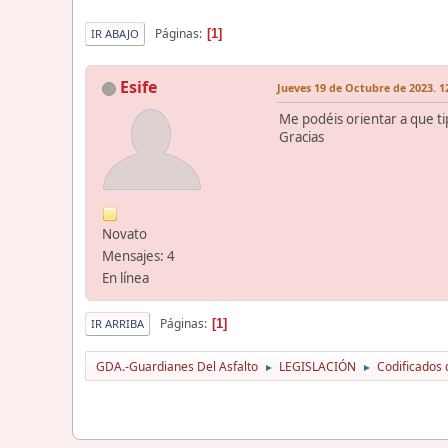
Páginas
1
IR ABAJO
Esife
Jueves 19 de Octubre de 2023. 1
Me podéis orientar a que tip
Gracias
Novato
Mensajes: 4
En línea
Páginas
1
IR ARRIBA
GDA.-Guardianes Del Asfalto
LEGISLACIÓN
Codificados 
►
►