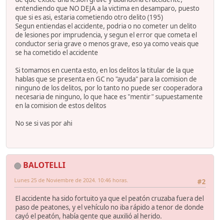
entendiendo que NO DEJA a la victima en desamparo, puesto
que si es asi, estaria cometiendo otro delito (195)
Segun entiendas el accidente, podria o no cometer un delito
de lesiones por imprudencia, y segun el error que cometa el
conductor seria grave o menos grave, eso ya como veais que
se ha cometido el accidente
Si tomamos en cuenta esto, en los delitos la titular de la que
hablas que se presenta en GC no "ayuda" para la comision de
ninguno de los delitos, por lo tanto no puede ser cooperadora
necesaria de ninguno, lo que hace es "mentir" supuestamente
en la comision de estos delitos
No se si vas por ahi
BALOTELLI
Lunes 25 de Noviembre de 2024. 10:46 horas.
#2
El accidente ha sido fortuito ya que el peatón cruzaba fuera del
paso de peatones, y el vehículo no iba rápido a tenor de donde
cayó el peatón, había gente que auxilió al herido.