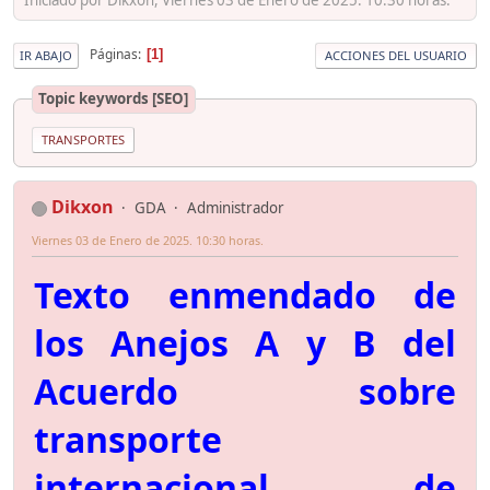
Páginas
1
IR ABAJO
ACCIONES DEL USUARIO
Topic keywords [SEO]
TRANSPORTES
Dikxon
GDA
Administrador
Viernes 03 de Enero de 2025. 10:30 horas.
Texto enmendado de
los Anejos A y B del
Acuerdo sobre
transporte
internacional de