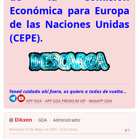
Económica para Europa
de las Naciones Unidas
(CEPE).
Tened cuidado ahí fuera, os quiero a todos de vuelta...
APP GDA
-
APP GDA PREMIUM VIP
-
WebAPP GDA
Dikxon
GDA
Administrador
Miércoles 07 de Mayo de 2025. 13:22 horas.
#1