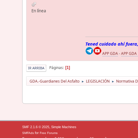
En línea
Tened cuidado ahí fuera,
APP GDA
-
APP GDA
Páginas
1
IR ARRIBA
GDA.-Guardianes Del Asfalto
LEGISLACIÓN
Normativa D
►
►
,
SMF 2.1.6 © 2025
Simple Machines
for
SMFAds
Free Forums