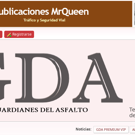
Registrarse
Te
de
Noticias:
GDA PREMIUM VIP
A