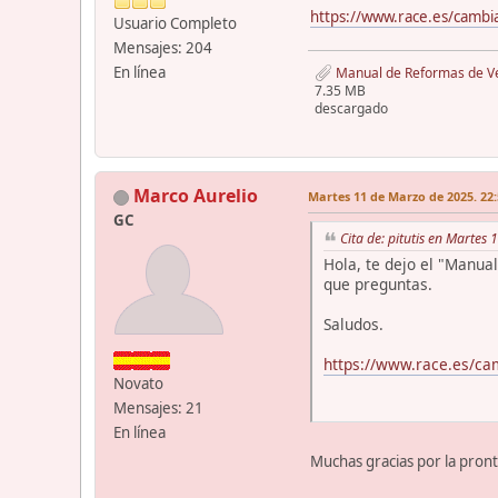
https://www.race.es/cambia
Usuario Completo
Mensajes: 204
En línea
Manual de Reformas de Veh
7.35 MB
descargado
Marco Aurelio
Martes 11 de Marzo de 2025. 22:
GC
Cita de: pitutis en Martes
Hola, te dejo el "Manua
que preguntas.
Saludos.
https://www.race.es/ca
Novato
Mensajes: 21
En línea
Muchas gracias por la pron