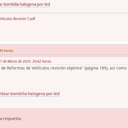
r-bombilla-halogena-por-led
ículos Revisión 7.pdf
55 horas.
 11 de Marzo de 2025. 20:42 horas.
l de Reformas de Vehículos revisión séptima" (página 189), así como e
mbiar-bombilla-halogena-por-led
ta respuesta.