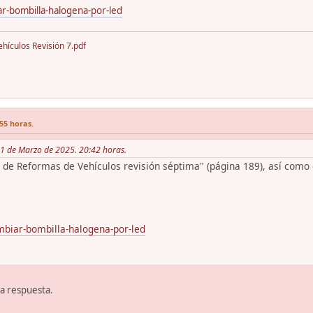
r-bombilla-halogena-por-led
ículos Revisión 7.pdf
55 horas.
 11 de Marzo de 2025. 20:42 horas.
l de Reformas de Vehículos revisión séptima" (página 189), así como e
mbiar-bombilla-halogena-por-led
ta respuesta.