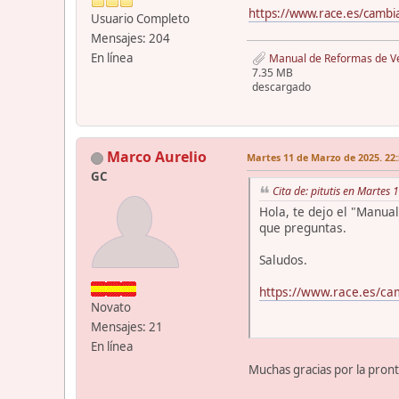
https://www.race.es/cambia
Usuario Completo
Mensajes: 204
En línea
Manual de Reformas de Veh
7.35 MB
descargado
Marco Aurelio
Martes 11 de Marzo de 2025. 22:
GC
Cita de: pitutis en Martes
Hola, te dejo el "Manua
que preguntas.
Saludos.
https://www.race.es/ca
Novato
Mensajes: 21
En línea
Muchas gracias por la pron