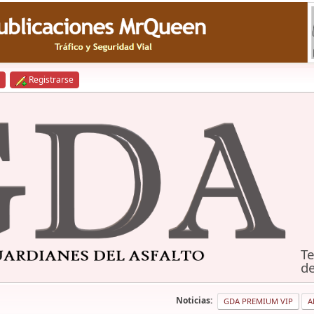
Registrarse
Te
de
Noticias:
GDA PREMIUM VIP
A