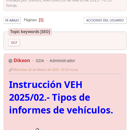
horas.
Páginas
1
IR ABAJO
ACCIONES DEL USUARIO
Topic keywords [SEO]
DGT
Dikxon
GDA
Administrador
Miércoles 26 de Marzo de 2025. 16:53 horas.
Instrucción VEH
2025/02.- Tipos de
informes de vehículos.