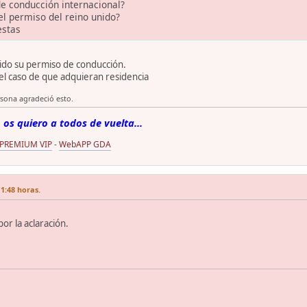
e conducción internacional?
l permiso del reino unido?
estas
álido su permiso de conducción.
el caso de que adquieran residencia
rsona agradeció esto.
 os quiero a todos de vuelta...
 PREMIUM VIP
-
WebAPP GDA
1:48 horas.
or la aclaración.