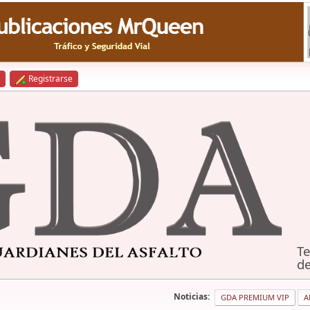
Registrarse
Te
de
Noticias:
GDA PREMIUM VIP
A