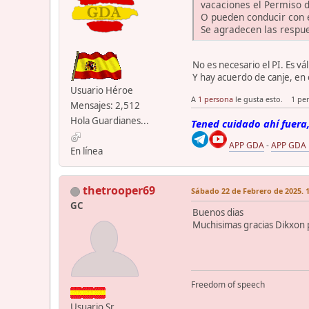
vacaciones el Permiso d
O pueden conducir con e
Se agradecen las respu
No es necesario el PI. Es v
Y hay acuerdo de canje, en 
Usuario Héroe
A
1 persona
le gusta esto.
1 pe
Mensajes: 2,512
Hola Guardianes...
Tened cuidado ahí fuera,
APP GDA
-
APP GDA
En línea
thetrooper69
Sábado 22 de Febrero de 2025. 1
GC
Buenos dias
Muchisimas gracias Dikxon p
Freedom of speech
Usuario Sr.