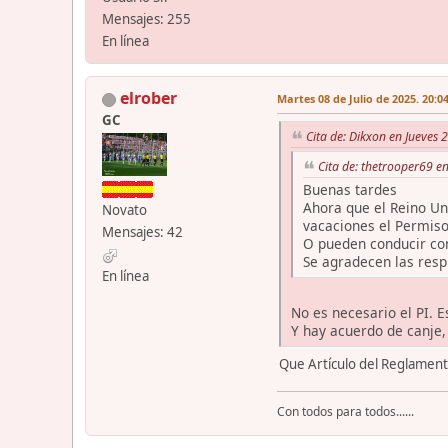
Mensajes: 255
En línea
elrober
Martes 08 de Julio de 2025. 20:0
GC
Cita de: Dikxon en Jueves 
Cita de: thetrooper69 e
Buenas tardes
Ahora que el Reino Un
Novato
vacaciones el Permiso
Mensajes: 42
O pueden conducir con
Se agradecen las res
En línea
No es necesario el PI. 
Y hay acuerdo de canje,
Que Artículo del Reglamento
Con todos para todos......