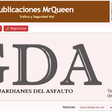
Registrarse
Te
de
Noticias:
GDA PREMIUM VIP
A