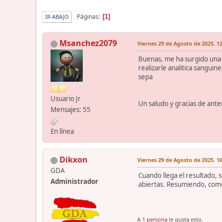
Páginas
1
IR ABAJO
Msanchez2079
Viernes 29 de Agosto de 2025. 12
Buenas, me ha surgido una d
realizarle analitica sangui
sepa
Usuario Jr
Un saludo y gracias de an
Mensajes: 55
En línea
Dikxon
Viernes 29 de Agosto de 2025. 16
GDA
Cuando llega el resultado, 
Administrador
abiertas. Resumiendo, como
A
1 persona
le gusta esto.