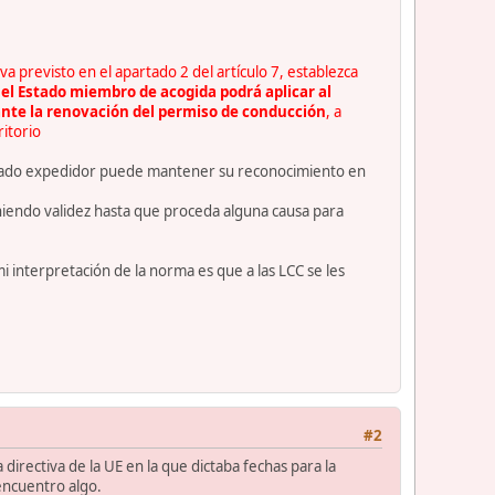
va previsto en el apartado 2 del artículo 7, establezca
,
el Estado miembro de acogida podrá aplicar al
iante la renovación del permiso de conducción
, a
ritorio
l estado expedidor puede mantener su reconocimiento en
niendo validez hasta que proceda alguna causa para
i interpretación de la norma es que a las LCC se les
#2
irectiva de la UE en la que dictaba fechas para la
encuentro algo.