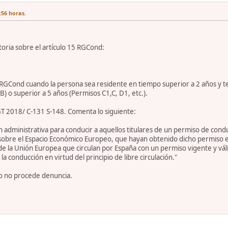
:56 horas.
oria sobre el artículo 15 RGCond:
RGCond cuando la persona sea residente en tiempo superior a 2 años y te
) o superior a 5 años (Permisos C1,C, D1, etc.).
GT 2018/ C-131 S-148. Comenta lo siguiente:
n administrativa para conducir a aquellos titulares de un permiso de co
sobre el Espacio Económico Europeo, que hayan obtenido dicho permiso en
de la Unión Europea que circulan por España con un permiso vigente y vál
a conducción en virtud del principio de libre circulación."
to no procede denuncia.