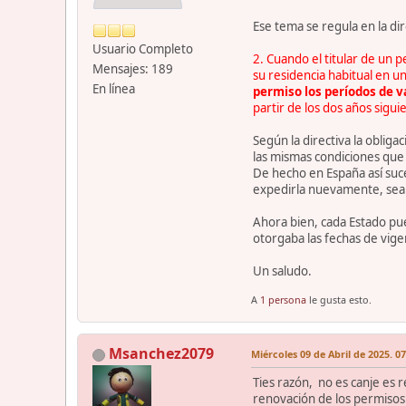
Ese tema se regula en la di
Usuario Completo
2. Cuando el titular de un p
Mensajes: 189
su residencia habitual en u
En línea
permiso los períodos de v
partir de los dos años siguie
Según la directiva la oblig
las mismas condiciones que
De hecho en España así suce
expedirla nuevamente, sea 
Ahora bien, cada Estado pue
otorgaba las fechas de vige
Un saludo.
A
1 persona
le gusta esto.
Msanchez2079
Miércoles 09 de Abril de 2025. 0
Ties razón, no es canje es 
renovación de los permisos 