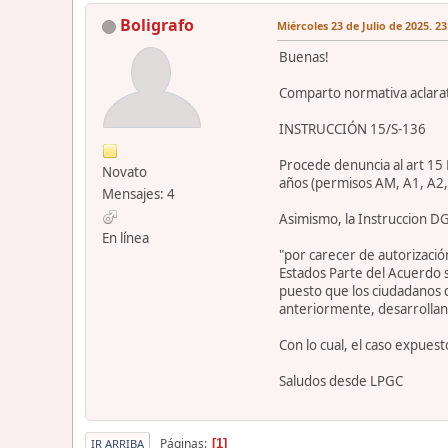
Boligrafo
Miércoles 23 de Julio de 2025. 23
Buenas!
Comparto normativa aclarat
INSTRUCCIÓN 15/S-136
Procede denuncia al art 15 
Novato
años (permisos AM, A1, A2,B
Mensajes: 4
Asimismo, la Instruccion D
En línea
"por carecer de autorizació
Estados Parte del Acuerdo 
puesto que los ciudadanos 
anteriormente, desarrollan l
Con lo cual, el caso expues
Saludos desde LPGC
Páginas
1
IR ARRIBA