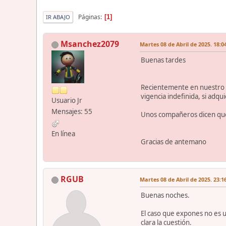
Páginas
1
IR ABAJO
Msanchez2079
Martes 08 de Abril de 2025. 18:0
Buenas tardes
Recientemente en nuestro d
vigencia indefinida, si adq
Usuario Jr
Mensajes: 55
Unos compañeros dicen que 
En línea
Gracias de antemano
RGUB
Martes 08 de Abril de 2025. 23:1
Buenas noches.
El caso que expones no es u
clara la cuestión.