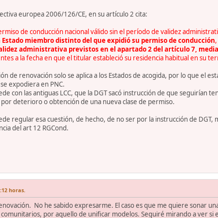
rectiva europea 2006/126/CE, en su artículo 2 cita:
ermiso de conducción nacional válido sin el período de validez administrati
n
Estado miembro distinto del que expidió su permiso de conducción
alidez administrativa previstos en el apartado 2 del artículo 7, med
ntes a la fecha en que el titular estableció su residencia habitual en su ter
ación de renovación solo se aplica a los Estados de acogida, por lo que e
 se expodiera en PNC.
de con las antiguas LCC, que la DGT sacó instrucción de que seguirían te
por deterioro o obtención de una nueva clase de permiso.
de regular esa cuestión, de hecho, de no ser por la instrucción de DGT, m
ncia del art 12 RGCond.
7:12 horas.
renovación. No he sabido expresarme. El caso es que me quiere sonar una d
comunitarios, por aquello de unificar modelos. Seguiré mirando a ver si 