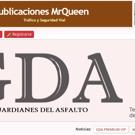
Registrarse
Te
de
Noticias:
GDA PREMIUM VIP
A