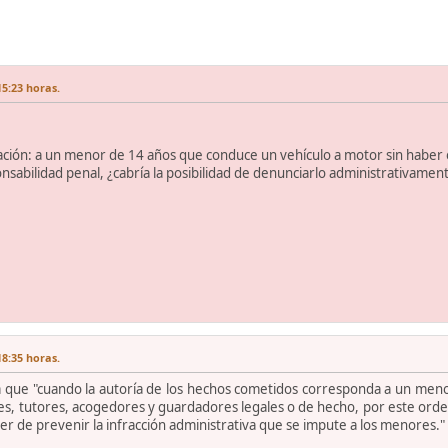
15:23 horas.
ituación: a un menor de 14 años que conduce un vehículo a motor sin habe
nsabilidad penal, ¿cabría la posibilidad de denunciarlo administrativame
18:35 horas.
ala que "cuando la autoría de los hechos cometidos corresponda a un men
 tutores, acogedores y guardadores legales o de hecho, por este orden,
er de prevenir la infracción administrativa que se impute a los menores."