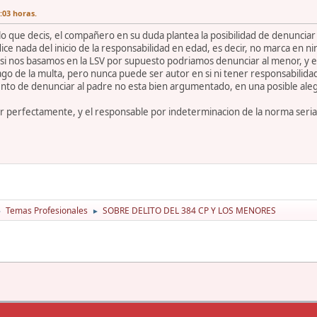
6:03 horas.
lo que decis, el compañero en su duda plantea la posibilidad de denunciar a
ice nada del inicio de la responsabilidad en edad, es decir, no marca en n
si nos basamos en la LSV por supuesto podriamos denunciar al menor, y en 
ago de la multa, pero nunca puede ser autor en si ni tener responsabilidad 
nto de denunciar al padre no esta bien argumentado, en una posible aleg
r perfectamente, y el responsable por indeterminacion de la norma seria el
Temas Profesionales
SOBRE DELITO DEL 384 CP Y LOS MENORES
►
►