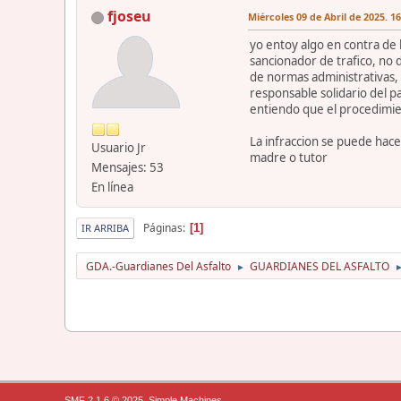
fjoseu
Miércoles 09 de Abril de 2025. 1
yo entoy algo en contra de 
sancionador de trafico, no d
de normas administrativas, 
responsable solidario del p
entiendo que el procedimie
La infraccion se puede hace
Usuario Jr
madre o tutor
Mensajes: 53
En línea
Páginas
1
IR ARRIBA
GDA.-Guardianes Del Asfalto
GUARDIANES DEL ASFALTO
►
,
SMF 2.1.6 © 2025
Simple Machines