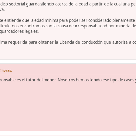
ico sectorial guarda silencio acerca de la edad a partir de la cual un
va.
o, se entiende que la edad mínima para poder ser considerado plenamente 
 límite nos encontramos con la causa de irresponsabilidad por minoría d
 guardadores legales.
ima requerida para obtener la Licencia de conducción que autoriza a c
8 horas.
ponsable es el tutor del menor. Nosotros hemos tenido ese tipo de casos