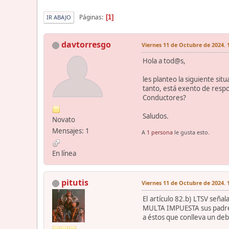
Páginas
1
IR ABAJO
davtorresgo
Viernes 11 de Octubre de 2024. 
Hola a tod@s,
les planteo la siguiente s
tanto, está exento de respo
Conductores?
Saludos.
Novato
Mensajes: 1
A
1 persona
le gusta esto.
En línea
pitutis
Viernes 11 de Octubre de 2024. 
El artículo 82.b) LTSV señ
MULTA IMPUESTA sus padres,
a éstos que conlleva un deb