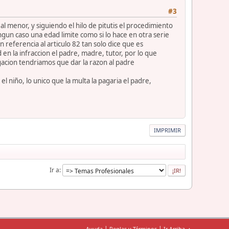
#3
l menor, y siguiendo el hilo de pitutis el procedimiento
ingun caso una edad limite como si lo hace en otra serie
referencia al articulo 82 tan solo dice que es
en la infraccion el padre, madre, tutor, por lo que
acion tendriamos que dar la razon al padre
 niño, lo unico que la multa la pagaria el padre,
IMPRIMIR
Ir a
|
|
Ayuda
Reglas y Términos
Ir Arriba ▲