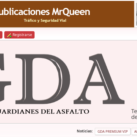
Registrarse
Te
de
Noticias:
GDA PREMIUM VIP
A