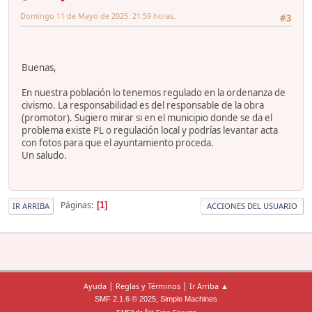
Domingo 11 de Mayo de 2025. 21:59 horas.
#3
Buenas,
En nuestra población lo tenemos regulado en la ordenanza de
civismo. La responsabilidad es del responsable de la obra
(promotor). Sugiero mirar si en el municipio donde se da el
problema existe PL o regulación local y podrías levantar acta
con fotos para que el ayuntamiento proceda.
Un saludo.
Páginas
1
IR ARRIBA
ACCIONES DEL USUARIO
|
|
Ayuda
Reglas y Términos
Ir Arriba ▲
,
SMF 2.1.6 © 2025
Simple Machines