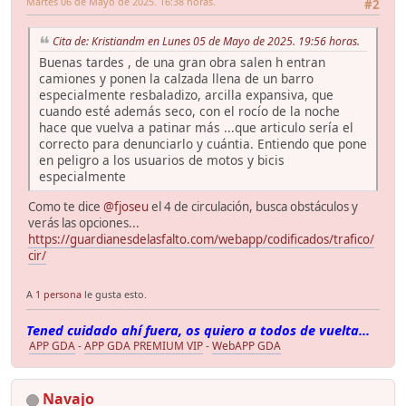
Martes 06 de Mayo de 2025. 16:38 horas.
#2
Cita de: Kristiandm en Lunes 05 de Mayo de 2025. 19:56 horas.
Buenas tardes , de una gran obra salen h entran
camiones y ponen la calzada llena de un barro
especialmente resbaladizo, arcilla expansiva, que
cuando esté además seco, con el rocío de la noche
hace que vuelva a patinar más ...que articulo sería el
correcto para denunciarlo y cuántia. Entiendo que pone
en peligro a los usuarios de motos y bicis
especialmente
Como te dice
@fjoseu
el 4 de circulación, busca obstáculos y
verás las opciones...
https://guardianesdelasfalto.com/webapp/codificados/trafico/
cir/
A
1 persona
le gusta esto.
Tened cuidado ahí fuera, os quiero a todos de vuelta...
APP GDA
-
APP GDA PREMIUM VIP
-
WebAPP GDA
Navajo